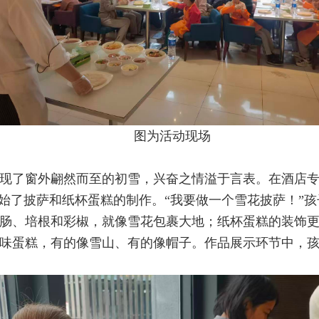
图为活动现场
现了窗外翩然而至的初雪，兴奋之情溢于言表。在酒店
开始了披萨和纸杯蛋糕的制作。
“我要做一个雪花披萨！”
肠、培根和彩椒，就像雪花包裹大地；纸杯蛋糕的装饰
味蛋糕，有的像雪山、有的像帽子。作品展示环节中，