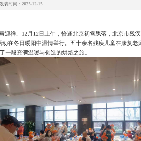
：2025-12-15
瑞雪迎祥。
12
月
12
日上午，恰逢北京初雪飘落，北京市残疾人
活动在冬日暖阳中温情举行。五十余名残疾儿童在康复老
了一段充满温暖与创造的烘焙之旅。