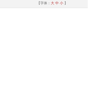
【字体：
大
中
小
】