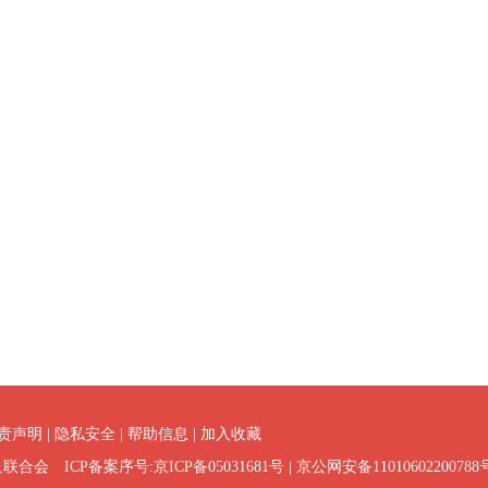
责声明
|
隐私安全
|
帮助信息
|
加入收藏
联合会 ICP备案序号:
京ICP备05031681号
| 京公网安备11010602200788