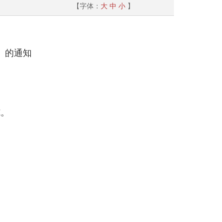
【字体：
大
中
小
】
》的通知
：
施。