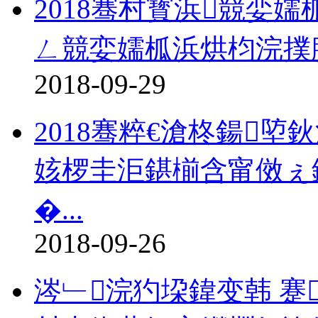
2018骞村寳浜競娈
ㄥ競娈嬬柧浜烘枃浣撲
2018-09-29
2018骞粹€滄柊鍚
姟椤圭洰鍖椾含甯傚ぇ
�...
2018-09-26
涔﹂浣犳垜鍏变韩 蹇