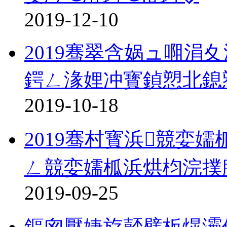
2019-12-10
2019骞翠含娲ュ唨涓
鍔ㄥ湪娌冲寳鍞愬北鎴
2019-10-18
2019骞村寳浜競娈
ㄥ競娈嬬柧浜烘枃浣撲
2019-09-25
鏂囪壓婕斿嚭璧板熀灞