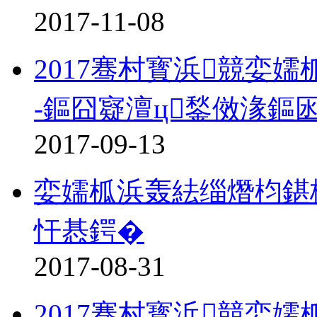
2017-11-08
2017骞村寳浜競娈嬬
-鏂囧寲澶ц鍫傚湪鏂
2017-09-13
娈嬬柧浜轰紶缁熸枃鍖
忓惎鍔�
2017-08-31
2017骞村寳浜競娈