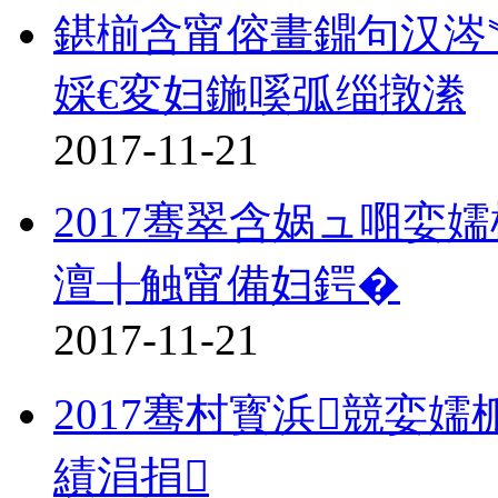
鍖椾含甯傛畫鐤句汉涔
婇€変妇鍦嗘弧缁撴潫
2017-11-21
2017骞翠含娲ュ唨娈
澶╂触甯備妇鍔�
2017-11-21
2017骞村寳浜競娈
績涓捐