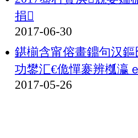
捐
2017-06-30
鍖椾含甯傛畫鐤句汉鏂
功鐢汇€佹憚褰辨槬瀛
2017-05-26