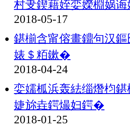
村叏鍥藉姪娈嬫棩娲诲
2018-05-17
鍖椾含甯傛畫鐤句汉鏂
婊＄粨鏉�
2018-04-24
娈嬬柧浜轰紶缁熸枃鍖
婕旀垚鍔熶妇鍔�
2018-01-25