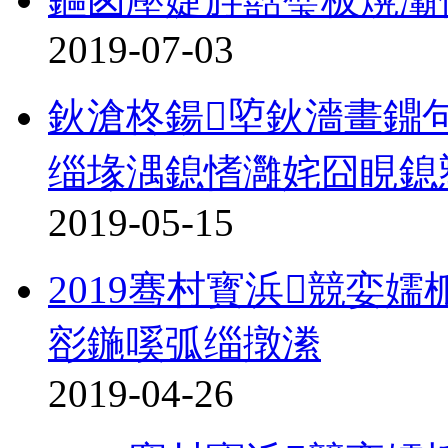
2019-07-03
鈥滄柊鍚埅鈥濇畫鐤
缁堟湡鎴愭灉姹囧睍鎴
2019-05-15
2019骞村寳浜競娈
彮鍦嗘弧缁撴潫
2019-04-26