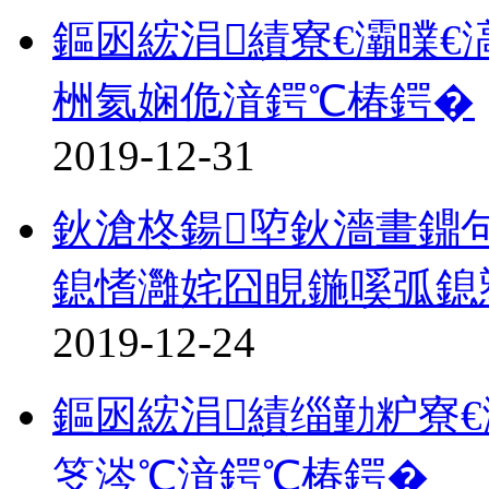
鏂囦綋涓績寮€灞曗€
栦氦娴佹湇鍔℃椿鍔�
2019-12-31
鈥滄柊鍚埅鈥濇畫鐤
鎴愭灉姹囧睍鍦嗘弧鎴
2019-12-24
鏂囦綋涓績缁勭粐寮€
笅涔℃湇鍔℃椿鍔�