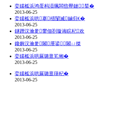
娈嬬柧浜鸿蛋杩涢珮闆呰壓鏈鍫�
2013-06-25
娈嬬柧浜哄搴棤闅滅鏀归€�
2013-06-25
鐩蹭汉瀹夎鐢佃剳璇诲睆杞欢
2013-06-25
鑱嬩汉瀹夎闂厜鍙闂ㄩ搩
2013-06-25
娈嬬柧浜哄厤璐逛笂缃�
2013-06-25
娈嬬柧浜哄厤璐逛箻杞�
2013-06-25